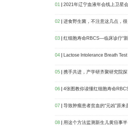
01
|
2021年辽宁血液年会线上卫星
02
|
进食野生菌，不注意这几点，很容易进医院“躺平”
03
|
红细胞寿命RBCS—临床诊疗“新帮手
04
|
Lactose Intolerance Breath Test
05
|
携手共进，产学研齐聚研究院探讨呼气检测蓝海市场！
06
|
4张图教你读懂红细胞寿命RBCS的作
07
|
导致肿瘤患者贫血的“元凶”原来是这些，看完恍然大
08
|
用这个方法监测新生儿黄疸事半功倍，医生轻松宝宝不遭罪