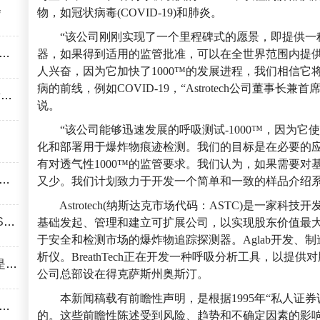
会
物，如冠状病毒(COVID-19)和肺炎。
“该公司刚刚实现了一个里程碑式的愿景，即提供一
器，如果得到适用的监管批准，可以在全世界范围内提供
人兴奋，因为它加快了1000™的发展进程，我们相信它
病的前线，例如COVID-19，“Astrotech公司董事长兼
”
说。
“该公司能够迅速发展的呼吸测试-1000™，因为它
化和部署用于爆炸物痕迹检测。我们的目标是在必要的
有对透气性1000™的监管要求。我们认为，如果需要对
又少。我们计划致力于开发一个简单和一致的样品介绍系
Astrotech(纳斯达克市场代码：ASTC)是一家科
用
基础发起、管理和建立可扩展公司，以实现股东价值最
于安全和检测市场的爆炸物追踪探测器。Aglab开发、
析仪。BreathTech正在开发一种呼吸分析工具，以提供对肺
悟
公司总部设在得克萨斯州奥斯汀。
本新闻稿载有前瞻性声明，是根据1995年“私人证券诉
的。这些前瞻性陈述受到风险、趋势和不确定因素的影